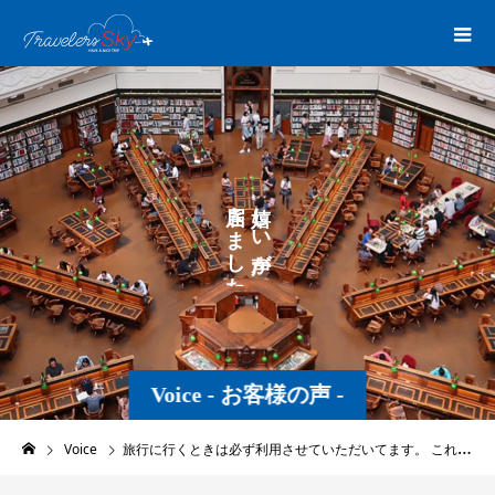
き
し
ま
い
し
が
た
。
Voice - お客様の声 -
Voice
旅行に行くときは必ず利用させていただいてます。 これからもよろしくお願します。