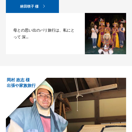
林田咲子 様
母との思い出のバリ旅行は、私にと
って 深...
岡村 政志 様
出張や家族旅行