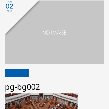
JUN
02
2019
pg-bg002